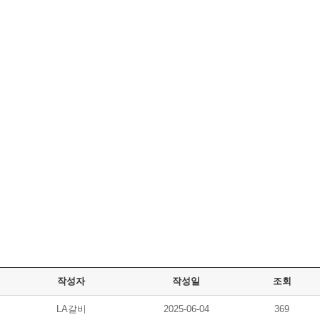
작성자
작성일
조회
LA갈비
2025-06-04
369