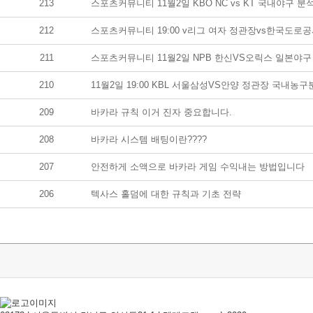
213
스포츠커뮤니티 11월2일 KBO NC vs KT 국내야구 분
212
스포츠커뮤니티 19:00 v리그 여자 정관장vs한국도로
211
스포츠커뮤니티 11월2일 NPB 한신VS오릭스 일본야구
210
11월2일 19:00 KBL 서울삼성VS안양 정관장 국내농구
209
바카라 규칙 이거 진자 중요합니다.
208
바카라 시스템 배팅이란????
207
안전하게 소액으로 바카라 게임 수익내는 방법입니다
206
텍사스 홀덤에 대한 규칙과 기초 전략