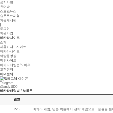
공지사항
유머방
스포츠뉴스
슬롯무료체험
자유게시판
|
로그인
회원가입
바카라사이트
소개
제휴카지노사이트
바카라사이트
먹방동영상
먹튀사이트
바카라배팅법/노하우
고객센터
배너문의
Telegram
@andy1800
바카라배팅법 / 노하우
번호
225
바카라 게임, 단순 확률에서 전략 게임으로…승률을 높