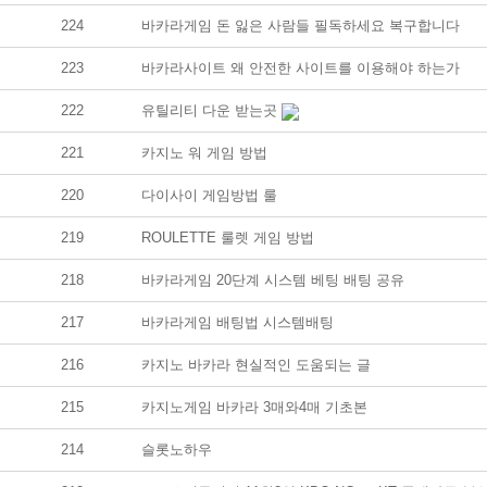
224
바카라게임 돈 잃은 사람들 필독하세요 복구합니다
223
바카라사이트 왜 안전한 사이트를 이용해야 하는가
222
유틸리티 다운 받는곳
221
카지노 워 게임 방법
220
다이사이 게임방법 룰
219
ROULETTE 룰렛 게임 방법
218
바카라게임 20단계 시스템 베팅 배팅 공유
217
바카라게임 배팅법 시스템배팅
216
카지노 바카라 현실적인 도움되는 글
215
카지노게임 바카라 3매와4매 기초본
214
슬롯노하우