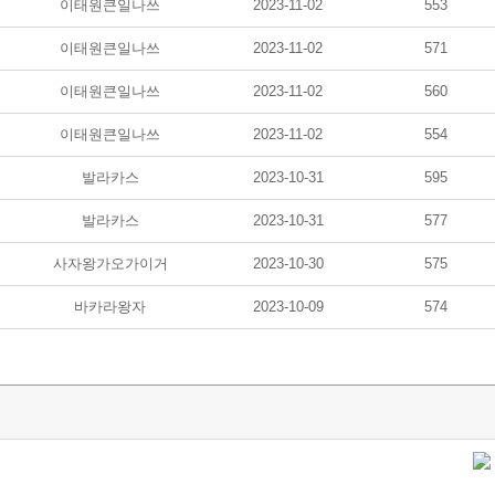
이태원큰일나쓰
2023-11-02
553
이태원큰일나쓰
2023-11-02
571
이태원큰일나쓰
2023-11-02
560
이태원큰일나쓰
2023-11-02
554
발라카스
2023-10-31
595
발라카스
2023-10-31
577
사자왕가오가이거
2023-10-30
575
바카라왕자
2023-10-09
574