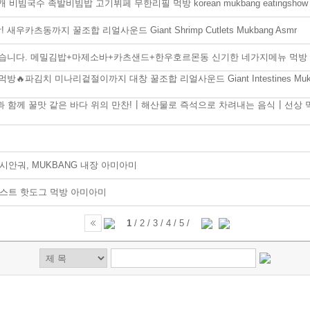
국수 족발비빔밥 고기뷔페 무한리필 먹방 korean mukbang eatingshow
츠동까지 꿀조합 리얼사운드 Giant Shrimp Cutlets Mukbang Asmr
하겠습니다. 메밀김밥+마제소바+카츠샌드+한우호르몬동 신기한 네가지메뉴 먹방
파김치 미나리겉절이까지 대창 꿀조합 리얼사운드 Giant Intestines Muk
쁨과 함께 꿀맛 같은 바다 위의 만찬!┃해산물로 즉석으로 차려내는 음식┃선상 
시안궈, MUKBANG 내장 아미아미
 토스트 핫도그 먹방 아미아미
1
/
2
/
3
/
4
/
5
/