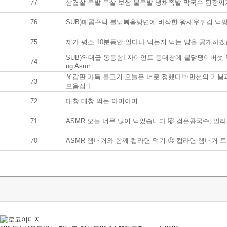
77
삼겹살 족발 목살 보쌈 불족발 냉채족발 막국수 된장찌개 비빔
76
SUB)매콤꾸덕 불닭볶음탕면에 바삭한 왕새우튀김 먹방! 새우카
75
제가 평소 10분동안 얼마나 먹는지 먹는 양을 공개
SUB)역대급 통통함! 자이언트 통대창에 불닭팽이버섯 먹방
74
ng Asmr
🏅갑판 가득 물고기 오늘은 너로 정했다!✨만선의 기
73
모음집┃
72
대창 대창 먹는 아미아미
71
ASMR 오늘 너무 많이 먹었습니다 🐷 검은콩국수, 말라
70
ASMR 햄버거와 함께 컵라면 먹기 🤤 컵라면 햄버거