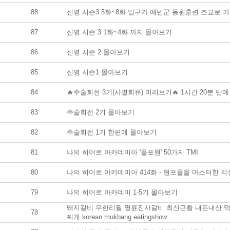
88
신병 시즌3 5화~8화 일구가 예빈군 동원훈련 조교로 가서 
87
신병 시즌 3 1화~4화 까지 몰아보기
86
신병 시즌 2 몰아보기
85
신병 시즌1 몰아보기
84
🔥주술회전 3기(사멸회유) 미리보기🔥 1시간 20분 만에
83
주술회전 2기 몰아보기
82
주술회전 1기 한편에 몰아보기
81
나의 히어로 아카데미아 '올포원' 50가지 TMI
80
나의 히어로 아카데미아 414화 - 원포올을 마스터한 
79
나의 히어로 아카데미 1-5기 몰아보기
돼지갈비 무한리필 명륜진사갈비 최신근황 내돈내산 먹
78
찌개 korean mukbang eatingshow