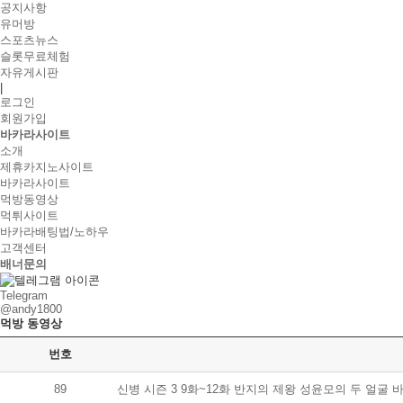
공지사항
유머방
스포츠뉴스
슬롯무료체험
자유게시판
|
로그인
회원가입
바카라사이트
소개
제휴카지노사이트
바카라사이트
먹방동영상
먹튀사이트
바카라배팅법/노하우
고객센터
배너문의
Telegram
@andy1800
먹방 동영상
번호
89
신병 시즌 3 9화~12화 반지의 제왕 성윤모의 두 얼굴