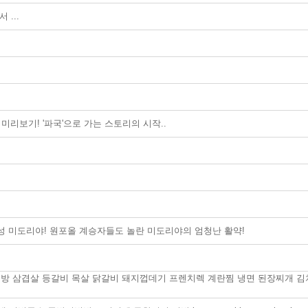
...
 미리보기! '파국'으로 가는 스토리의 시작..
각성 미도리야! 원포올 계승자들도 놀란 미도리야의 엄청난 활약!
방 삼겹살 등갈비 목살 닭갈비 돼지껍데기 프렌치렉 계란찜 냉면 된장찌개 김