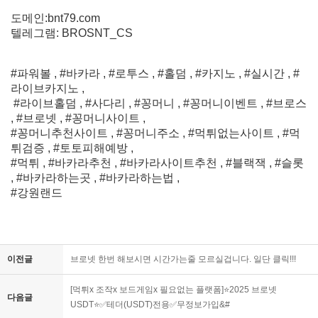
도메인:bnt79.com
텔레그램: BROSNT_CS
#파워볼 , #바카라 , #로투스 , #홀덤 , #카지노 , #실시간 , #
라이브카지노 ,
#라이브홀덤 , #사다리 , #꽁머니 , #꽁머니이벤트 , #브로스
, #브로넷 , #꽁머니사이트 ,
#꽁머니추천사이트 , #꽁머니주소 , #먹튀없는사이트 , #먹
튀검증 , #토토피해예방 ,
#먹튀 , #바카라추천 , #바카라사이트추천 , #블랙잭 , #슬롯
, #바카라하는곳 , #바카라하는법 ,
#강원랜드
이전글
브로넷 한번 해보시면 시간가는줄 모르실겁니다. 일단 클릭!!!
[먹튀x 조작x 보드게임x 필요없는 플랫폼]⭐️2025 브로넷
다음글
USDT⭐️✅테더(USDT)전용✅무정보가입&#