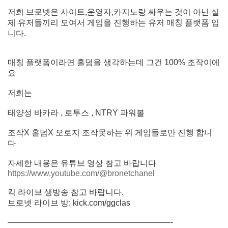
저희 브로넷은 사이트,운영자,카지노랑 싸우는 것이 아닌 실
제 유저들끼리 모여서 게임을 진행하는 유저 매칭 플랫폼 입
니다.
매칭 플랫폼이라면 홀덤을 생각하는데 그건 100% 조작이에
요
저희는
태양성 바카라 , 로투스 , NTRY 파워볼
조작X 홀덤X 오로지 조작못하는 위 게임들로만 진행 합니
다
자세한 내용은 유튜브 영상 참고 바랍니다
https://www.youtube.com/@bronetchanel
킥 라이브 생방송 참고 바랍니다.
브로넷 라이브 방: kick.com/ggclas
————————————————————-